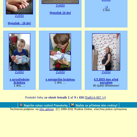
Zvětšit
:-)
3 dnů
Hyneček 14 dní
Zvětšit
Hyneček - 14 dní
Zvětšit
Zvětšit
Zvětšit
s prostředním
s nejstarším bráchou
4.5.2015 den před
bráchou
1 dnů, ...
porodem
1 dnů, ...
40 týdnů těhotenství
Poslední fotky
ze všech fotoalb
1
až
9
z
616
[Dalších 607 >>]
|
|
|
Napište vzkaz rodině Flanderky
Staňte se přítelem této rodiny!
Technická podpora: na
této adrese
. (C) 1999-2011 Rodina Online, všechna práva vyhrazena.