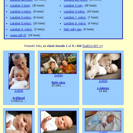
Lukášek 2-3roky
(30 fotek)
Lukášek 2 roky
(28 fotek)
Lukášek 4.měsíc
(6 fotek)
Lukášek 5.měsíc
(16 fotek)
Lukášek 6.měsíc
(9 fotek)
Lukášek 7. měsíc
(7 fotek)
Lukášek 8.měsíc
(20 fotek)
Lukášek 9. měsíc
(4 fotky)
Lukášek 9. měsíc
(2 fotky)
Náš velký den
(6 fotek)
srpen-září 07
(16 fotek)
Poslední fotky
ze všech fotoalb
1
až
9
z
616
[Dalších 607 >>]
Zvětšit
Zvětšit
Naše ráno
10 roků, ...
s mámou
Zvětšit
14 dnů
bráškové
3 měsíců, ...
Zvětšit