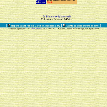
Počet
Fotka byla zobrazena doposud
zobrazení:
2664 x
.
Přidejte svůj komentář
Zobrazeno doposud
2664 x
.
|
|
|
Napište vzkaz rodině Martínek, Radeček a my
Staňte se přítelem této rodiny!
Technická podpora: na
této adrese
. (C) 1999-2011 Rodina Online, všechna práva vyhrazena.