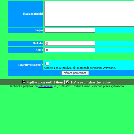
Text k pohlednici
Podpis
Od koho
Komu
Potvrdit vyzvednutí?
Chcete zaslat zprávu, až si adresát pohlednici vyzvedne?
|
|
|
Napište vzkaz rodině Hron
Staňte se přítelem této rodiny!
Technická podpora: na
této adrese
. (C) 1999-2011 Rodina Online, všechna práva vyhrazena.