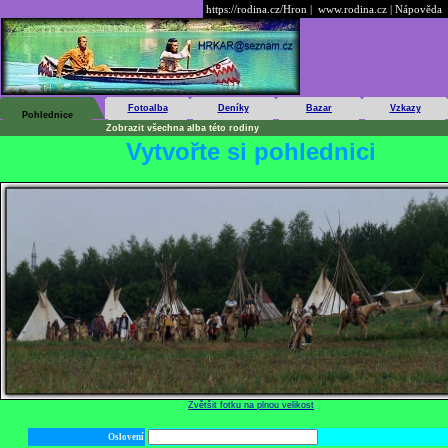
https://rodina.cz/Hron
|
www.rodina.cz
|
Nápověda
Fotoalba
Deníky
Bazar
Vzkazy
Pohlednice
Zobrazit všechna alba této rodiny
Vytvořte si pohlednici
Zvětšit fotku na plnou velikost
Oslovení