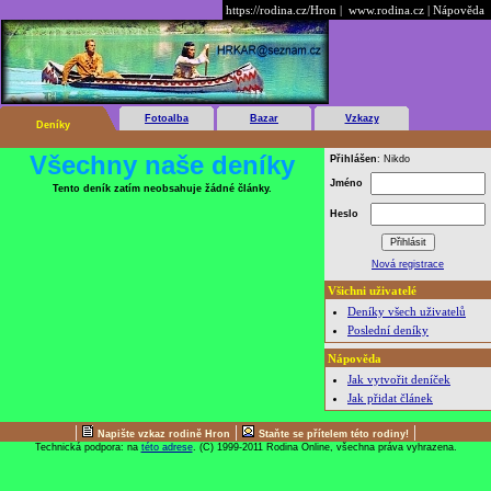
https://rodina.cz/Hron
|
www.rodina.cz
|
Nápověda
Fotoalba
Bazar
Vzkazy
Deníky
Všechny naše deníky
Přihlášen
: Nikdo
Jméno
Tento deník zatím neobsahuje žádné články.
Heslo
Nová registrace
Všichni uživatelé
Deníky všech uživatelů
Poslední deníky
Nápověda
Jak vytvořit deníček
Jak přidat článek
|
|
|
Napište vzkaz rodině Hron
Staňte se přítelem této rodiny!
Technická podpora: na
této adrese
. (C) 1999-2011 Rodina Online, všechna práva vyhrazena.