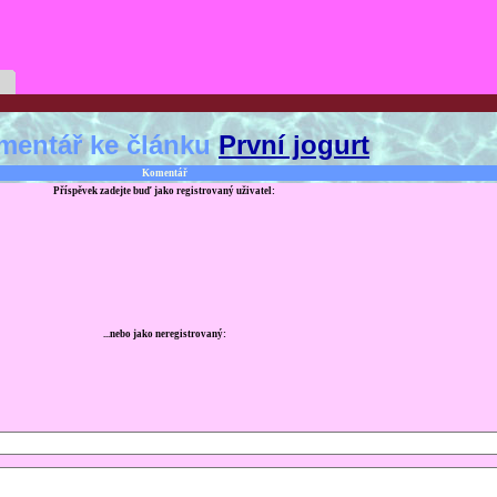
mentář ke článku
První jogurt
Komentář
Příspěvek zadejte buď jako registrovaný uživatel:
...nebo jako neregistrovaný: