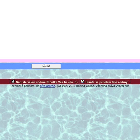
|
|
|
Napište vzkaz rodině Nicolka Vás tu vítá :o)
Staňte se přítelem této rodiny!
Technická podpora: na
této adrese
. (C) 1999-2011 Rodina Online, všechna práva vyhrazena.