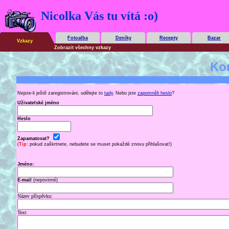
Nicolka Vás tu vítá :o)
Fotoalba
Deníky
Recepty
Bazar
Vzkazy
Zobrazit všechny vzkazy
Ko
Nejste-li ještě zaregistrováni, udělejte to
tady
.
Nebo jste
zapomněli heslo
?
Uživatelské jméno
Heslo
Zapamatovat?
(
Tip:
pokud zaškrtnete, nebudete se muset pokaždé znovu přihlašovat!)
Jméno:
E-mail
(nepovinné)
Název příspěvku:
Text: