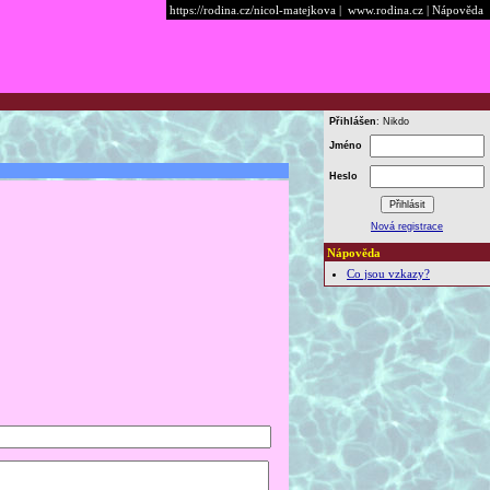
https://rodina.cz/nicol-matejkova
|
www.rodina.cz
|
Nápověda
Přihlášen
: Nikdo
Jméno
Heslo
Nová registrace
Nápověda
Co jsou vzkazy?