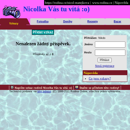
https://rodina.cz/nicol-matejkova
|
www.rodina.cz
|
Nápověda
Nicolka Vás tu vítá :o)
Fotoalba
Deníky
Recepty
Bazar
Vzkazy
Přihlášen
: Nikdo
Nenalezen žádný příspěvek.
Jméno
Heslo
Příspěvky
až
z
0
Nová registrace
Nápověda
Co jsou vzkazy?
|
|
|
Napište vzkaz rodině Nicolka Vás tu vítá :o)
Staňte se přítelem této rodiny!
Technická podpora: na
této adrese
. (C) 1999-2011 Rodina Online, všechna práva vyhrazena.