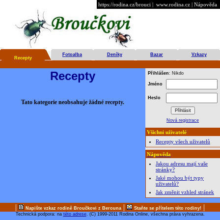
https://rodina.cz/brouci
|
www.rodina.cz
|
Nápověda
Fotoalba
Deníky
Bazar
Vzkazy
Recepty
Recepty
Přihlášen
: Nikdo
Jméno
Heslo
Tato kategorie neobsahuje žádné recepty.
Nová registrace
Všichni uživatelé
Recepty všech uživatelů
Nápověda
Jakou adresu mají vaše
stránky?
Jaké mohou být typy
uživatelů?
Jak změnit vzhled stránek
|
|
|
Napište vzkaz rodině Broučkovi z Berouna
Staňte se přítelem této rodiny!
Technická podpora: na
této adrese
. (C) 1999-2011 Rodina Online, všechna práva vyhrazena.