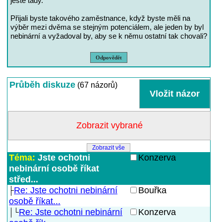
ještě tady."
Přijali byste takového zaměstnance, když byste měli na
výběr mezi dvěma se stejným potenciálem, ale jeden by byl
nebinární a vyžadoval by, aby se k němu ostatní tak chovali?
Odpovědět
Průběh diskuze
(67 názorů)
Zobrazit vše
Téma:
Jste ochotni
Konzerva
nebinární osobě říkat
střed...
Re: Jste ochotni nebinární
Bouřka
osobě říkat...
Re: Jste ochotni nebinární
Konzerva