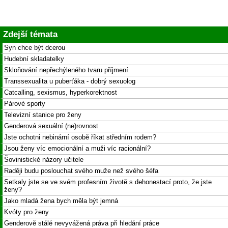
Zdejší témata
Syn chce být dcerou
Hudební skladatelky
Skloňování nepřechýleného tvaru příjmení
Transsexualita u puberťáka - dobrý sexuolog
Catcalling, sexismus, hyperkorektnost
Párové sporty
Televizní stanice pro ženy
Genderová sexuální (ne)rovnost
Jste ochotni nebinární osobě říkat středním rodem?
Jsou ženy víc emocionální a muži víc racionální?
Šovinistické názory učitele
Raději budu poslouchat svého muže než svého šéfa
Setkaly jste se ve svém profesním životě s dehonestací proto, že jste
ženy?
Jako mladá žena bych měla být jemná
Kvóty pro ženy
Genderově stálé nevyvážená práva při hledání práce