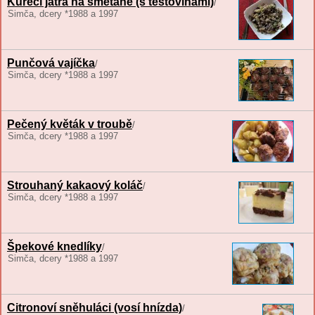
Kuřecí játra na smetaně (s těstovinami)
/
Simča, dcery *1988 a 1997
Punčová vajíčka
/
Simča, dcery *1988 a 1997
Pečený květák v troubě
/
Simča, dcery *1988 a 1997
Strouhaný kakaový koláč
/
Simča, dcery *1988 a 1997
Špekové knedlíky
/
Simča, dcery *1988 a 1997
Citronoví sněhuláci (vosí hnízda)
/