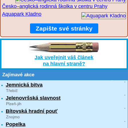
Česko–anglická rodinná školka v centru Prahy
Aquapark Kladno
Zapište své stránky
Jak uveřejnit váš článek
na hlavní straně?
Zajímavé akce
Jemnická bitva
Třebíč
Jelenovršská slavnost
Plzeň-jih
Bítovská hradní pouť
Znojmo
Popelka