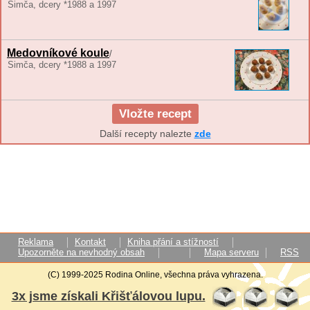
Simča, dcery *1988 a 1997
Medovníkové koule
/
Simča, dcery *1988 a 1997
Vložte recept
Další recepty nalezte
zde
Reklama
Kontakt
Kniha přání a stížností
Upozorněte na nevhodný obsah
Mapa serveru
RSS
(C) 1999-2025 Rodina Online, všechna práva vyhrazena.
3x jsme získali Křišťálovou lupu.