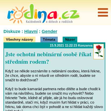
Diskuze :
Hlavní
:
Gender
Všechny názory
Témata
Názor
15.9.2021 11:22:15 Konzerva
Jste ochotni nebinární osobě říkat
středním rodem?
Když se někde seznámíte s nebinární osobou, která řekne,
že chce, abyste o ní mluvili ve středním rodě, budete se
snažit to dodržovat?
Když to bude kamarád partnera nebo dítěte a bude chodit k
vám na návštěvu, budete se snažit mu vyhovět? Nebo
řeknete "hele, klidně ať přijde, ale já ho budu oslovovat
standardně, stačí mi, když musím furt hlídat v práci, co
řeknu, tak doma chci být v pohodě a ne si hlídat každý slovo