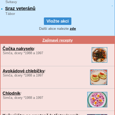
Svitavy
Sraz veteránů
Tábor
Vložte akci
Další akce nalezte
zde
Zajímavé recepty
Čočka nakyselo
/
Simča, dcery *1988 a 1997
Avokádové chlebíčky
/
Simča, dcery *1988 a 1997
Chlodnik
/
Simča, dcery *1988 a 1997