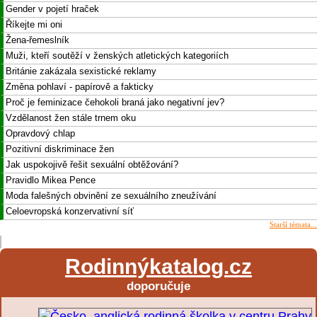
Gender v pojetí hraček
Říkejte mi oni
Žena-řemeslník
Muži, kteří soutěží v ženských atletických kategoriích
Británie zakázala sexistické reklamy
Změna pohlaví - papírově a fakticky
Proč je feminizace čehokoli braná jako negativní jev?
Vzdělanost žen stále trnem oku
Opravdový chlap
Pozitivní diskriminace žen
Jak uspokojivě řešit sexuální obtěžování?
Pravidlo Mikea Pence
Moda falešných obvinění ze sexuálního zneužívání
Celoevropská konzervativní síť
Starší témata...
Rodinnýkatalog.cz
doporučuje