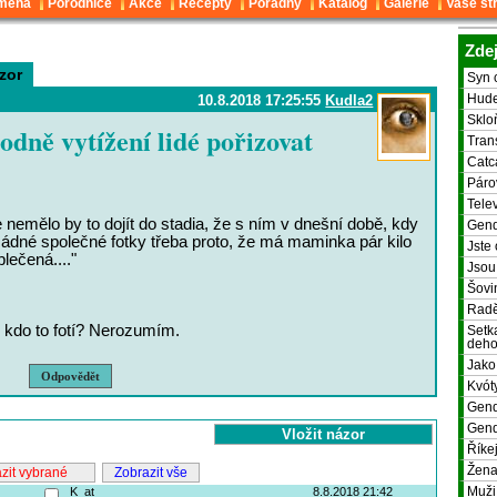
ména
Porodnice
Akce
Recepty
Poradny
Katalog
Galerie
Vaše st
Zdej
zor
Syn 
10.8.2018 17:25:55
Kudla2
Hude
Sklo
odně vytížení lidé pořizovat
Tran
Catc
Páro
Telev
le nemělo by to dojít do stadia, že s ním v dnešní době, kdy
Gend
žádné společné fotky třeba proto, že má maminka pár kilo
Jste
lečená...."
Jsou
Šovin
Radě
 kdo to fotí? Nerozumím.
Setk
deho
Jako
Odpovědět
Kvót
Gend
Gend
Říkej
Žena
Zobrazit vše
K_at
8.8.2018 21:42
Muži,