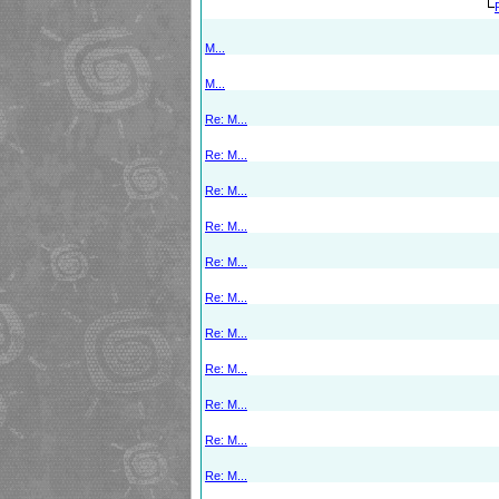
M...
M...
Re: M...
Re: M...
Re: M...
Re: M...
Re: M...
Re: M...
Re: M...
Re: M...
Re: M...
Re: M...
Re: M...