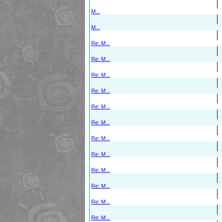
M...
M...
Re: M...
Re: M...
Re: M...
Re: M...
Re: M...
Re: M...
Re: M...
Re: M...
Re: M...
Re: M...
Re: M...
Re: M...