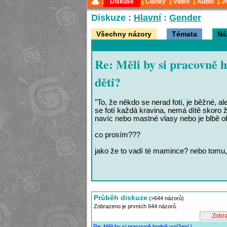
Diskuse
Články
Video
Audio
J
Diskuze :
Hlavní
:
Gender
Všechny názory
Témata
Ná
Re: Měli by si pracovně h
děti?
"To, že někdo se nerad fotí, je běžné, a
se fotí každá kravina, nemá dítě skoro 
navíc nebo mastné vlasy nebo je blbě ob
co prosím???
jako že to vadí té mamince? nebo tomu,
Průběh diskuze
(>644 názorů)
Zobrazeno je prvních 644 názorů.
Re: Měli by si pracovně hodně vytížení l...