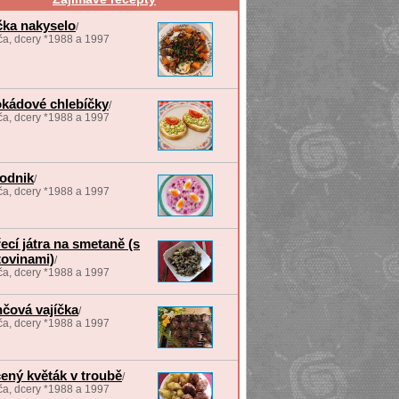
ka nakyselo
/
a, dcery *1988 a 1997
kádové chlebíčky
/
a, dcery *1988 a 1997
odnik
/
a, dcery *1988 a 1997
ecí játra na smetaně (s
tovinami)
/
a, dcery *1988 a 1997
čová vajíčka
/
a, dcery *1988 a 1997
ený květák v troubě
/
a, dcery *1988 a 1997