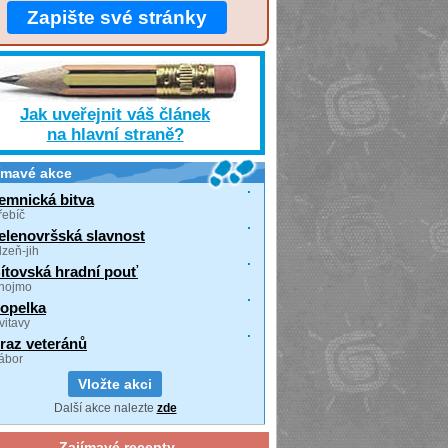
Zapište své stránky
Jak uveřejnit váš článek
na hlavní straně?
ímavé akce
emnická bitva
řebíč
elenovršská slavnost
lzeň-jih
ítovská hradní pouť
nojmo
opelka
vitavy
raz veteránů
ábor
Vložte akci
Další akce nalezte
zde
Zajímavé recepty