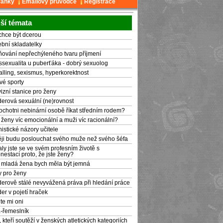
ránky
Emailový průvodce
Registrace
ší témata
chce být dcerou
bní skladatelky
ňování nepřechýleného tvaru příjmení
ssexualita u puberťáka - dobrý sexuolog
alling, sexismus, hyperkorektnost
vé sporty
izní stanice pro ženy
erová sexuální (ne)rovnost
 ochotni nebinární osobě říkat středním rodem?
 ženy víc emocionální a muži víc racionální?
istické názory učitele
ji budu poslouchat svého muže než svého šéfa
aly jste se ve svém profesním životě s
nestací proto, že jste ženy?
 mladá žena bych měla být jemná
y pro ženy
erově stálé nevyvážená práva při hledání práce
er v pojetí hraček
te mi oni
-řemeslník
 kteří soutěží v ženských atletických kategoriích