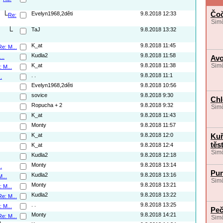
Čoč
Evelyn1968,2děti
9.8.2018 12:33
Re:
Simč
TaJ
9.8.2018 13:32
K_at
9.8.2018 11:45
Re: M...
Kudla2
9.8.2018 11:58
...
Avo
K_at
9.8.2018 11:38
Simč
: M...
. .
9.8.2018 11:1
.
Evelyn1968,2děti
9.8.2018 10:56
sovice
9.8.2018 9:30
Chl
Ropucha + 2
9.8.2018 9:32
Simč
K_at
9.8.2018 11:43
Monty
9.8.2018 11:57
K_at
9.8.2018 12:0
Kuř
těs
K_at
9.8.2018 12:4
Simč
Kudla2
9.8.2018 12:18
Monty
9.8.2018 13:14
.
Pun
Kudla2
9.8.2018 13:16
...
Simč
Monty
9.8.2018 13:21
: M...
Kudla2
9.8.2018 13:22
Re: M...
. .
9.8.2018 13:25
: M...
Peč
Monty
9.8.2018 14:21
Re: M...
Simč