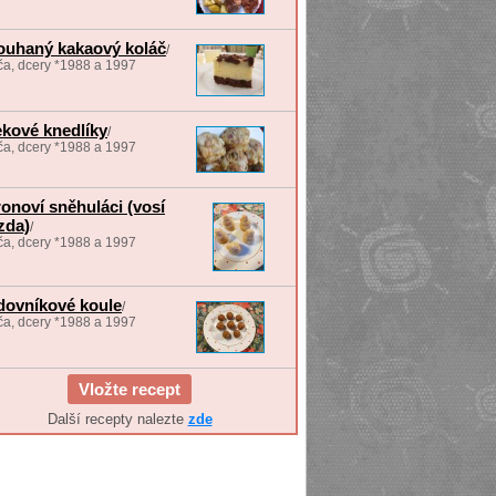
ouhaný kakaový koláč
/
a, dcery *1988 a 1997
kové knedlíky
/
a, dcery *1988 a 1997
ronoví sněhuláci (vosí
́zda)
/
a, dcery *1988 a 1997
ovníkové koule
/
a, dcery *1988 a 1997
Vložte recept
Další recepty nalezte
zde