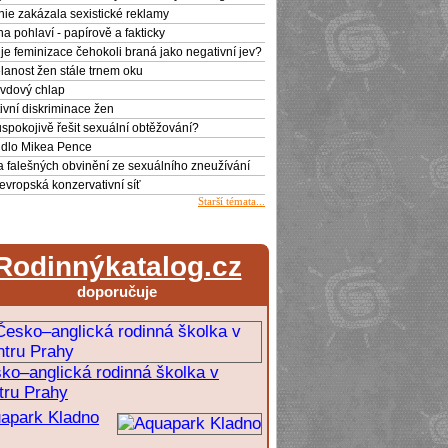
ánie zakázala sexistické reklamy
a pohlaví - papírově a fakticky
 je feminizace čehokoli braná jako negativní jev?
lanost žen stále trnem oku
vdový chlap
tivní diskriminace žen
uspokojivě řešit sexuální obtěžování?
idlo Mikea Pence
 falešných obvinění ze sexuálního zneužívání
evropská konzervativní síť
Starší témata...
Rodinnýkatalog.cz
doporučuje
ko–anglická rodinná školka v
tru Prahy
apark Kladno