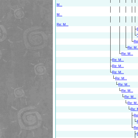
M...
M...
Re: M...
"
Re
Re: M..
Re: M...
Re: M...
Re: M...
Re: M...
Re: M...
Re: M...
Re: M...
Re: M...
Re: M..
Re: M
Re
Re