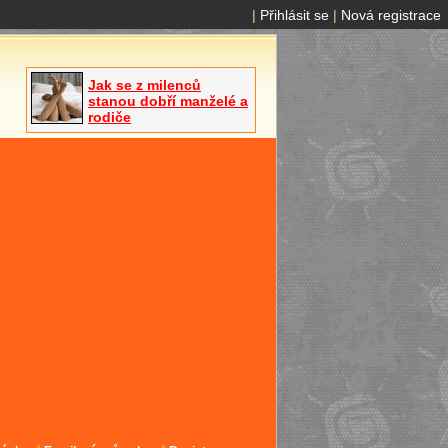
|
Přihlásit se
|
Nová registrace
Jak se z milenců
stanou dobří manželé a
rodiče