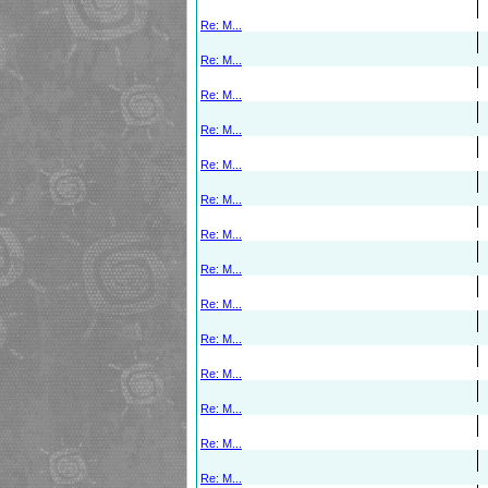
Re: M...
Re: M...
Re: M...
Re: M...
Re: M...
Re: M...
Re: M...
Re: M...
Re: M...
Re: M...
Re: M...
Re: M...
Re: M...
Re: M...