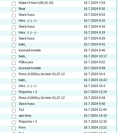
Klabe+3 kluci (08,10,15)
16.7.2024 7:53
Beat
16.7.2024 8:20
Stará husa
16.7.2024 8:54
Inka ..|-.|-.-|.-
16.7.2024 9:10
Stará husa
16.7.2024 9:16
Inka ..|-.|-.-|.-
16.7.2024 9:19
Stará husa
16.7.2024 9:29
babi_
16.7.2024 9:41
kysnutá knedla
16.7.2024 9:46
babi_
16.7.2024 10:17
Půlka psa
16.7.2024 9:52
kysnutá knedla
16.7.2024 9:59
Rose,2růžičky,1kvítek-01,07,12
16.7.2024 10:4
babi_
16.7.2024 10:22
Inka ..|-.|-.-|.-
16.7.2024 10:4
Ropucha + 2
16.7.2024 12:24
Rose,2růžičky,1kvítek-01,07,12
16.7.2024 9:34
Stará husa
16.7.2024 9:50
TaJ
16.7.2024 11:44
apo-lena
16.7.2024 14:10
Ropucha + 2
16.7.2024 12:32
Fern
16.7.2024 13:21