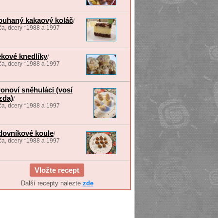
ouhaný kakaový koláč
/
a, dcery *1988 a 1997
kové knedlíky
/
a, dcery *1988 a 1997
ronoví sněhuláci (vosí
́zda)
/
a, dcery *1988 a 1997
ovníkové koule
/
a, dcery *1988 a 1997
Vložte recept
Další recepty nalezte
zde