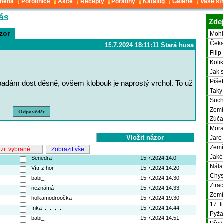
ména
Porodnice
Akce
Recepty
Poradny
Katalog
Galerie
Vaše st
ás
Zdej
zor
Mohl
Čeka
15.7.2024 18:11:11 Stará husa
Fili
Koli
Jak 
Píše
padám dost děsně, ovšem klobouk je naprostý vrchol. To už
.
Taky
Suc
Zemř
Odpovědět
Zúča
Mora
Jaro 
Zemř
Zobrazit vše
Jaké
Senedra
15.7.2024 14:0
Nála
Vítr z hor
15.7.2024 14:20
Chys
babi_
15.7.2024 14:30
Ztra
neznámá
15.7.2024 14:33
Zemř
holkamodroočka
15.7.2024 19:30
17. l
Inka ..|-.|-.-|.-
15.7.2024 14:44
Pyža
babi_
15.7.2024 14:51