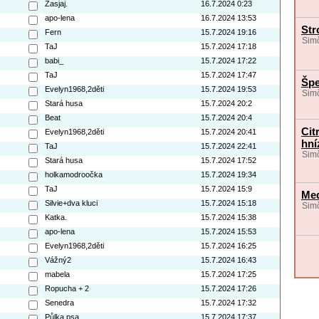
Zasjaj.
16.7.2024 0:23
apo-lena
16.7.2024 13:53
Str
Fern
15.7.2024 19:16
Simč
TaJ
15.7.2024 17:18
babi_
15.7.2024 17:22
TaJ
15.7.2024 17:47
Špe
Evelyn1968,2děti
15.7.2024 19:53
Simč
Stará husa
15.7.2024 20:2
Beat
15.7.2024 20:4
Cit
Evelyn1968,2děti
15.7.2024 20:41
hni
TaJ
15.7.2024 22:41
Simč
Stará husa
15.7.2024 17:52
holkamodroočka
15.7.2024 19:34
TaJ
15.7.2024 15:9
Med
Silvie+dva kluci
15.7.2024 15:18
Simč
Katka.
15.7.2024 15:38
apo-lena
15.7.2024 15:53
Evelyn1968,2děti
15.7.2024 16:25
Vážný2
15.7.2024 16:43
mabela
15.7.2024 17:25
Ropucha + 2
15.7.2024 17:26
Senedra
15.7.2024 17:32
Půlka psa
15.7.2024 17:37