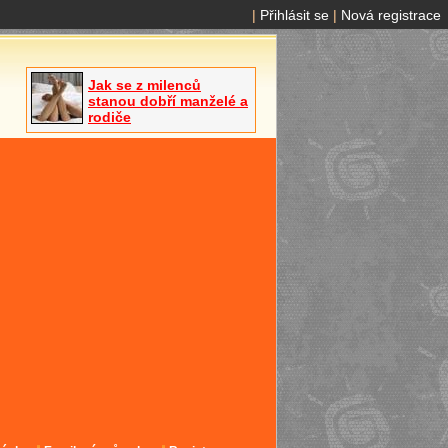
|
Přihlásit se
|
Nová registrace
Jak se z milenců
stanou dobří manželé a
rodiče