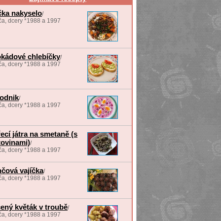
ka nakyselo
/
a, dcery *1988 a 1997
kádové chlebíčky
/
a, dcery *1988 a 1997
odnik
/
a, dcery *1988 a 1997
ecí játra na smetaně (s
tovinami)
/
a, dcery *1988 a 1997
čová vajíčka
/
a, dcery *1988 a 1997
ený květák v troubě
/
a, dcery *1988 a 1997