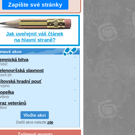
Zapište své stránky
Jak uveřejnit váš článek
na hlavní straně?
ímavé akce
emnická bitva
řebíč
elenovršská slavnost
lzeň-jih
ítovská hradní pouť
nojmo
opelka
vitavy
raz veteránů
ábor
Vložte akci
Další akce nalezte
zde
Zajímavé recepty