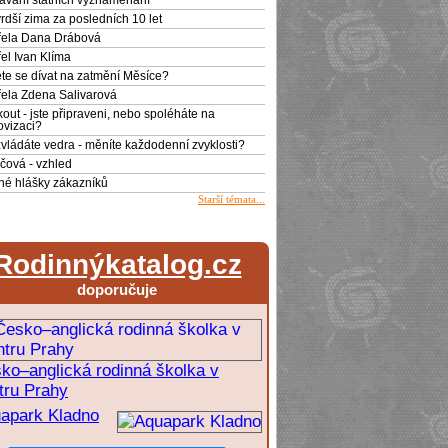
ávání státních vyznamenání
rdší zima za posledních 10 let
ela Dana Drábová
el Ivan Klíma
te se dívat na zatmění Měsíce?
ela Zdena Salivarová
out - jste připraveni, nebo spoléháte na
ovizaci?
zvládáte vedra - měníte každodenní zvyklosti?
čová - vzhled
né hlášky zákazníků
Starší témata...
Rodinnýkatalog.cz
doporučuje
ko–anglická rodinná školka v
tru Prahy
apark Kladno