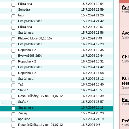
Půlka psa
15.7.2024 19:54
Čoč
Senedra
15.7.2024 19:59
Simč
babi_
15.7.2024 21:20
Evelyn1968,2děti
15.7.2024 21:42
Půlka psa
15.7.2024 22:57
Avo
Stará husa
15.7.2024 21:56
Simč
Klabe+3 kluci (08,10,15)
16.7.2024 7:49
Evelyn1968,2děti
16.7.2024 12:29
Ropucha + 2
16.7.2024 12:35
Evelyn1968,2děti
16.7.2024 12:44
Chl
Simč
Ropucha + 2
16.7.2024 13:31
Evelyn1968,2děti
16.7.2024 14:42
Ropucha + 2
16.7.2024 14:58
Kuř
Stará husa
16.7.2024 15:12
.
těs
TaJ
16.7.2024 15:40
...
Simč
Stáňa *
16.7.2024 15:5
Rose,2růžičky,1kvítek-01,07,12
16.7.2024 15:39
.
Pun
Stáňa *
16.7.2024 16:57
...
Simč
Stará husa
15.7.2024 18:11
Zasjaj.
15.7.2024 20:23
apo-lena
15.7.2024 21:19
Peč
Rose,2růžičky,1kvítek-01,07,12
16.7.2024 0:6
Simč