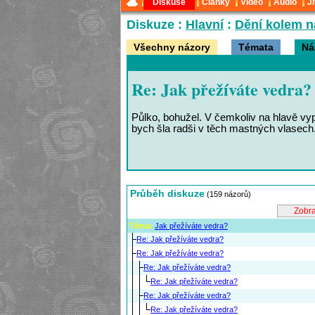
Diskuse
Články
Video
Audio
J
Diskuze :
Hlavní
:
Dění kolem n
Všechny názory
Témata
Ná
Re: Jak přežíváte vedra?
Půlko, bohužel. V čemkoliv na hlavě vy
bych šla radši v těch mastných vlasech
Průběh diskuze
(159 názorů)
Téma:
Jak přežíváte vedra?
Re: Jak přežíváte vedra?
Re: Jak přežíváte vedra?
Re: Jak přežíváte vedra?
Re: Jak přežíváte vedra?
Re: Jak přežíváte vedra?
Re: Jak přežíváte vedra?