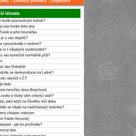
ránky
Emailový průvodce
Registrace
ší témata
i byste pracovat pro bulvár?
jí nás horké letní dny
p Turek a jeho bouračka
k je u vás stupňů?
se vyrovnáváte s vedrem?
te si s nějakými osobnostmi?
 u vás konečně normálně prší?
ho
el Jan Potměšil
stníte se demonstrace na Letné?
vec skončil v ČT
je tady
ela herečka Jana Brejchová
 zvuky a hluky vám (nejvíc) vadí?
da, jako když na člověku leží deka
táte se nějak na nadcházející ledovku?
cený chlapec nalezen
el Patrik Hezucký
istopad - jak ho prožíváte?
mový den