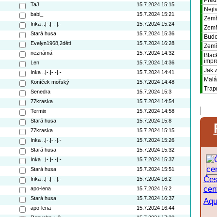
Před
TaJ
15.7.2024 15:15
Nejtv
babi_
15.7.2024 15:21
Zemř
Inka ..|-.|-.-|.-
15.7.2024 15:24
Zemř
Stará husa
15.7.2024 15:36
Bude
Evelyn1968,2děti
15.7.2024 16:28
Zemř
neznámá
15.7.2024 14:32
Black
impr
Len
15.7.2024 14:36
Jak 
Inka ..|-.|-.-|.-
15.7.2024 14:41
Malá
Koníček mořský
15.7.2024 14:48
Trap
Senedra
15.7.2024 15:3
77kraska
15.7.2024 14:54
Termix
15.7.2024 14:58
Stará husa
15.7.2024 15:8
77kraska
15.7.2024 15:15
Inka ..|-.|-.-|.-
15.7.2024 15:26
Stará husa
15.7.2024 15:32
Inka ..|-.|-.-|.-
15.7.2024 15:37
Stará husa
15.7.2024 15:51
Čes
Inka ..|-.|-.-|.-
15.7.2024 16:2
cen
apo-lena
15.7.2024 16:2
Stará husa
15.7.2024 16:37
Aqu
apo-lena
15.7.2024 16:44