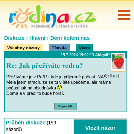
Diskuze :
Hlavní
:
Dění kolem nás
Všechny názory
Témata
Názor
15.7.2024 19:02:13 Abigail*
Re: Jak přežíváte vedra?
Přežíváme je v Paříži, kde je příjemné počasí. NAŠTĚSTÍ!
Měla jsem strach, že se tu v létě upečeme, ale máme
počasí jak na objednávku
Doma a v práci to bude horší.
Odpovědět
Průběh diskuze
(159
názorů)