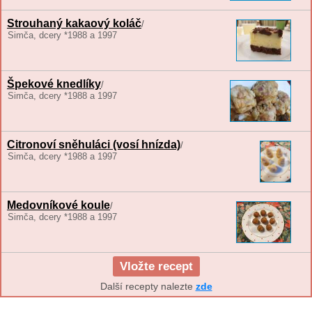
Strouhaný kakaový koláč
/
Simča, dcery *1988 a 1997
Špekové knedlíky
/
Simča, dcery *1988 a 1997
Citronoví sněhuláci (vosí hnízda)
/
Simča, dcery *1988 a 1997
Medovníkové koule
/
Simča, dcery *1988 a 1997
Vložte recept
Další recepty nalezte
zde