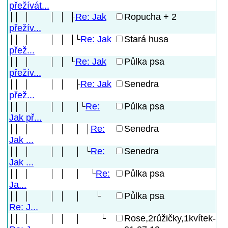
přežívát...
Re: Jak
Ropucha + 2
přežív...
Re: Jak
Stará husa
přež...
Re: Jak
Půlka psa
přežív...
Re: Jak
Senedra
přež...
Re:
Půlka psa
Jak př...
Re:
Senedra
Jak ...
Re:
Senedra
Jak ...
Re:
Půlka psa
Ja...
Půlka psa
Re: J...
Rose,2růžičky,1kvítek-