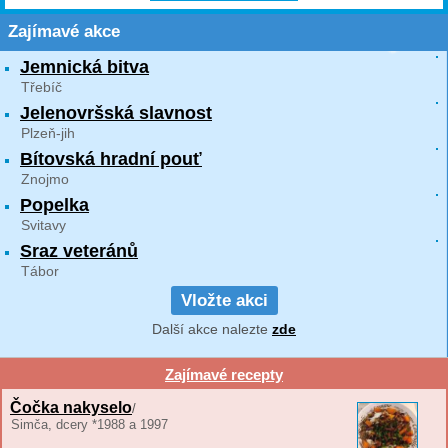
Zajímavé akce
Jemnická bitva
Třebíč
Jelenovršská slavnost
Plzeň-jih
Bítovská hradní pouť
Znojmo
Popelka
Svitavy
Sraz veteránů
Tábor
Vložte akci
Další akce nalezte
zde
Zajímavé recepty
Čočka nakyselo
/
Simča, dcery *1988 a 1997