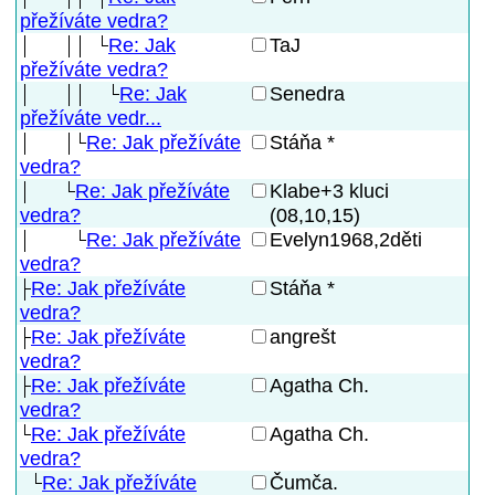
přežíváte vedra?
Re: Jak
TaJ
přežíváte vedra?
Re: Jak
Senedra
přežíváte vedr...
Re: Jak přežíváte
Stáňa *
vedra?
Re: Jak přežíváte
Klabe+3 kluci
(08,10,15)
vedra?
Re: Jak přežíváte
Evelyn1968,2děti
vedra?
Re: Jak přežíváte
Stáňa *
vedra?
Re: Jak přežíváte
angrešt
vedra?
Re: Jak přežíváte
Agatha Ch.
vedra?
Re: Jak přežíváte
Agatha Ch.
vedra?
Re: Jak přežíváte
Čumča.