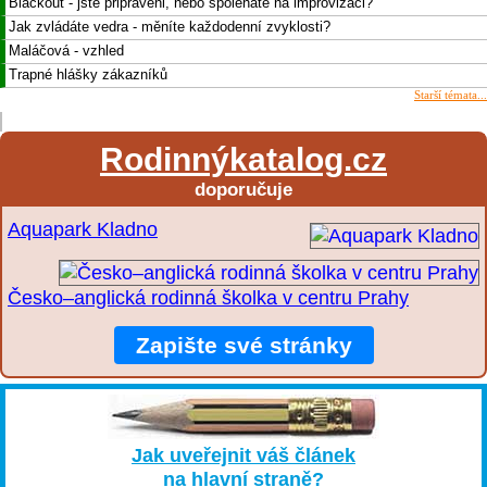
Blackout - jste připraveni, nebo spoléháte na improvizaci?
Jak zvládáte vedra - měníte každodenní zvyklosti?
Maláčová - vzhled
Trapné hlášky zákazníků
Starší témata...
Rodinnýkatalog.cz
doporučuje
Aquapark Kladno
Česko–anglická rodinná školka v centru Prahy
Zapište své stránky
Jak uveřejnit váš článek
na hlavní straně?