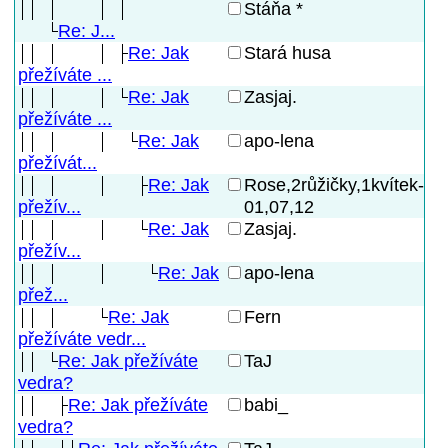
Stáňa *
Re: J...
Re: Jak
Stará husa
přežíváte ...
Re: Jak
Zasjaj.
přežíváte ...
Re: Jak
apo-lena
přežívát...
Re: Jak
Rose,2růžičky,1kvítek-
01,07,12
přežív...
Re: Jak
Zasjaj.
přežív...
Re: Jak
apo-lena
přež...
Re: Jak
Fern
přežíváte vedr...
Re: Jak přežíváte
TaJ
vedra?
Re: Jak přežíváte
babi_
vedra?