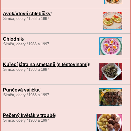
Avokádové chlebíčky
/
Simča, dcery *1988 a 1997
Chlodnik
/
Simča, dcery *1988 a 1997
Kuřecí játra na smetaně (s těstovinami)
/
Simča, dcery *1988 a 1997
Punčová vajíčka
/
Simča, dcery *1988 a 1997
Pečený květák v troubě
/
Simča, dcery *1988 a 1997