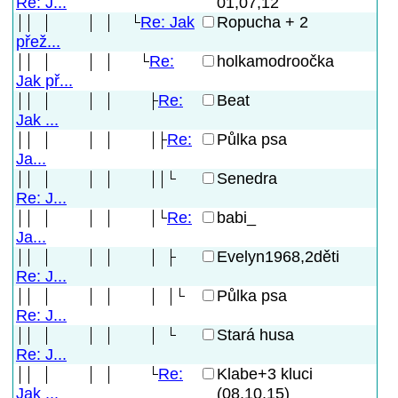
01,07,12
Re: J...
Re: Jak
Ropucha + 2
přež...
Re:
holkamodroočka
Jak př...
Re:
Beat
Jak ...
Re:
Půlka psa
Ja...
Senedra
Re: J...
Re:
babi_
Ja...
Evelyn1968,2děti
Re: J...
Půlka psa
Re: J...
Stará husa
Re: J...
Re:
Klabe+3 kluci
(08,10,15)
Jak ...