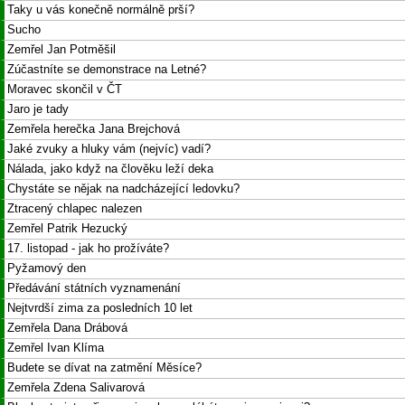
Taky u vás konečně normálně prší?
Sucho
Zemřel Jan Potměšil
Zúčastníte se demonstrace na Letné?
Moravec skončil v ČT
Jaro je tady
Zemřela herečka Jana Brejchová
Jaké zvuky a hluky vám (nejvíc) vadí?
Nálada, jako když na člověku leží deka
Chystáte se nějak na nadcházející ledovku?
Ztracený chlapec nalezen
Zemřel Patrik Hezucký
17. listopad - jak ho prožíváte?
Pyžamový den
Předávání státních vyznamenání
Nejtvrdší zima za posledních 10 let
Zemřela Dana Drábová
Zemřel Ivan Klíma
Budete se dívat na zatmění Měsíce?
Zemřela Zdena Salivarová