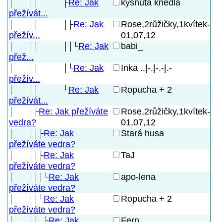
Re: Jak
kysnutá knedla
přežívát...
Re: Jak
Rose,2růžičky,1kvítek-
01,07,12
přežív...
Re: Jak
babi_
přež...
Re: Jak
Inka ..|-.|-.-|.-
přežív...
Re: Jak
Ropucha + 2
přežívát...
Re: Jak přežíváte
Rose,2růžičky,1kvítek-
01,07,12
vedra?
Re: Jak
Stará husa
přežíváte vedra?
Re: Jak
TaJ
přežíváte vedra?
Re: Jak
apo-lena
přežíváte vedra?
Re: Jak
Ropucha + 2
přežíváte vedra?
Re: Jak
Fern