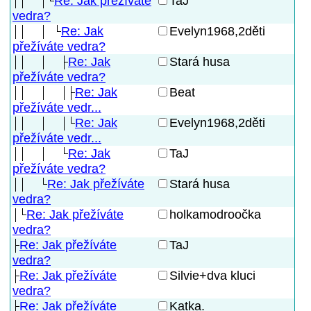
Re: Jak přežíváte
TaJ
vedra?
Re: Jak
Evelyn1968,2děti
přežíváte vedra?
Re: Jak
Stará husa
přežíváte vedra?
Re: Jak
Beat
přežíváte vedr...
Re: Jak
Evelyn1968,2děti
přežíváte vedr...
Re: Jak
TaJ
přežíváte vedra?
Re: Jak přežíváte
Stará husa
vedra?
Re: Jak přežíváte
holkamodroočka
vedra?
Re: Jak přežíváte
TaJ
vedra?
Re: Jak přežíváte
Silvie+dva kluci
vedra?
Re: Jak přežíváte
Katka.