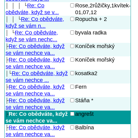
Re: Co
Rose,2růžičky,1kvítek-
01,07,12
obědváte, když se v...
Re: Co obědváte,
Ropucha + 2
když se vám n...
Re: Co obědváte,
byvala radka
když se vám nechc...
Re: Co obědváte, když
Koníček mořský
se vám nechce va...
Re: Co obědváte, když
Koníček mořský
se vám nechce va...
Re: Co obědváte, když
kosatka2
se vám nechce ...
Re: Co obědváte, když
Fern
se vám nechce va...
Re: Co obědváte, když
Stáňa *
se vám nechce va...
Re: Co obědváte, když
angrešt
se vám nechce va...
Re: Co obědváte, když
Balbína
se vám nechce va...