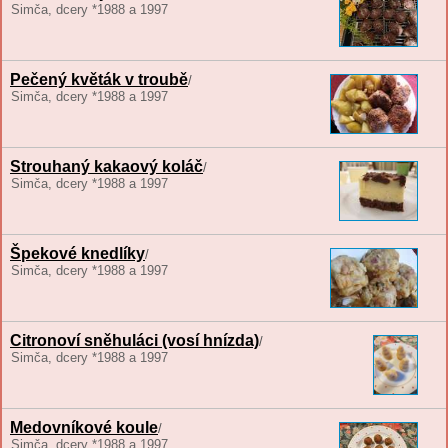
Simča, dcery *1988 a 1997
Pečený květák v troubě
/
Simča, dcery *1988 a 1997
Strouhaný kakaový koláč
/
Simča, dcery *1988 a 1997
Špekové knedlíky
/
Simča, dcery *1988 a 1997
Citronoví sněhuláci (vosí hnízda)
/
Simča, dcery *1988 a 1997
Medovníkové koule
/
Simča, dcery *1988 a 1997