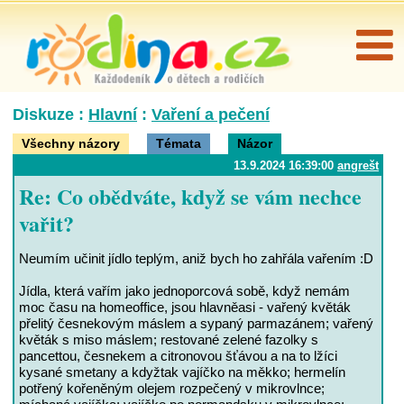
Diskuze :
Hlavní
:
Vaření a pečení
Všechny názory
Témata
Názor
13.9.2024 16:39:00
angrešt
Re: Co obědváte, když se vám nechce
vařit?
Neumím učinit jídlo teplým, aniž bych ho zahřála vařením :D
Jídla, která vařím jako jednoporcová sobě, když nemám
moc času na homeoffice, jsou hlavněasi - vařený květák
přelitý česnekovým máslem a sypaný parmazánem; vařený
květák s miso máslem; restované zelené fazolky s
pancettou, česnekem a citronovou šťávou a na to lžíci
kysané smetany a kdyžtak vajíčko na měkko; hermelín
potřený kořeněným olejem rozpečený v mikrovlnce;