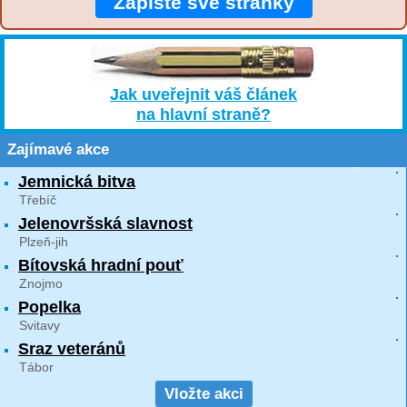
Zapište své stránky
Jak uveřejnit váš článek
na hlavní straně?
Zajímavé akce
Jemnická bitva
Třebíč
Jelenovršská slavnost
Plzeň-jih
Bítovská hradní pouť
Znojmo
Popelka
Svitavy
Sraz veteránů
Tábor
Vložte akci