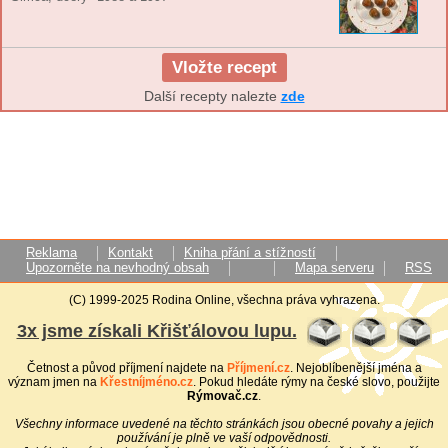
Vložte recept
Další recepty nalezte
zde
Reklama
Kontakt
Kniha přání a stížností
Upozorněte na nevhodný obsah
Mapa serveru
RSS
(C) 1999-2025 Rodina Online, všechna práva vyhrazena.
3x jsme získali Křišťálovou lupu.
Četnost a původ příjmení najdete na
Příjmení.cz
. Nejoblíbenější jména a
význam jmen na
Křestníjméno.cz
. Pokud hledáte rýmy na české slovo, použijte
Rýmovač.cz
.
Všechny informace uvedené na těchto stránkách jsou obecné povahy a jejich
používání je plně ve vaší odpovědnosti.