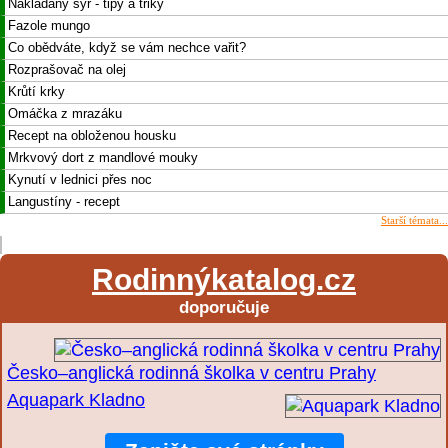
Nakládaný sýr - tipy a triky
Fazole mungo
Co obědváte, když se vám nechce vařit?
Rozprašovač na olej
Krůtí krky
Omáčka z mrazáku
Recept na obloženou housku
Mrkvový dort z mandlové mouky
Kynutí v lednici přes noc
Langustíny - recept
Starší témata...
Rodinnýkatalog.cz
doporučuje
Česko–anglická rodinná školka v centru Prahy
Aquapark Kladno