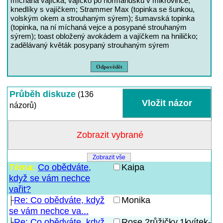
míchaná vajíčka; vajíčko po normandsku v mikrovlnce;
knedlíky s vajíčkem; Strammer Max (topinka se šunkou,
volským okem a strouhaným sýrem); šumavská topinka
(topinka, na ní míchaná vejce a posypané strouhaným
sýrem); toast obložený avokádem a vajíčkem na hniličko;
zadělávaný květák posypaný strouhaným sýrem
Odpovědět
Průběh diskuze
(136
názorů)
Zobrazit vše
Téma:
Co obědváte,
Kaipa
když se vám nechce
vařit?
Re: Co obědváte, když
Monika
se vám nechce va...
Re: Co obědváte, když
Rose,2růžičky,1kvítek-