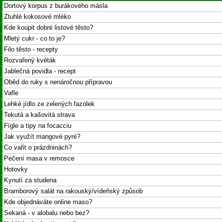
Dortový korpus z burákového másla
Ztuhlé kokosové mléko
Kde koupit dobré listové těsto?
Mletý cukr - co to je?
Filo těsto - recepty
Rozvařený květák
Jablečná povidla - recept
Oběd do ruky s nenáročnou přípravou
Vafle
Lehké jídlo ze zelených fazolek
Tekutá a kašovitá strava
Fígle a tipy na focacciu
Jak využít mangové pyré?
Co vařit o prázdninách?
Pečení masa v remosce
Hotovky
Kynutí za studena
Bramborový salát na rakouský/vídeňský způsob
Kde objednáváte online maso?
Sekaná - v alobalu nebo bez?