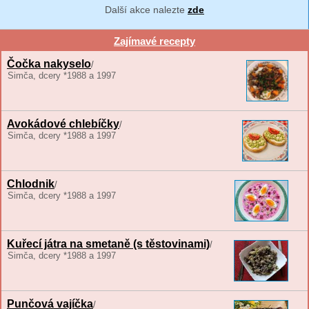
Další akce nalezte
zde
Zajímavé recepty
Čočka nakyselo
/
Simča, dcery *1988 a 1997
Avokádové chlebíčky
/
Simča, dcery *1988 a 1997
Chlodnik
/
Simča, dcery *1988 a 1997
Kuřecí játra na smetaně (s těstovinami)
/
Simča, dcery *1988 a 1997
Punčová vajíčka
/