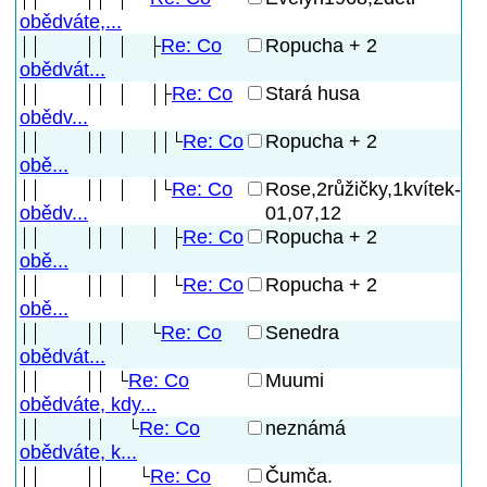
obědváte,...
Re: Co
Ropucha + 2
obědvát...
Re: Co
Stará husa
obědv...
Re: Co
Ropucha + 2
obě...
Re: Co
Rose,2růžičky,1kvítek-
01,07,12
obědv...
Re: Co
Ropucha + 2
obě...
Re: Co
Ropucha + 2
obě...
Re: Co
Senedra
obědvát...
Re: Co
Muumi
obědváte, kdy...
Re: Co
neznámá
obědváte, k...
Re: Co
Čumča.