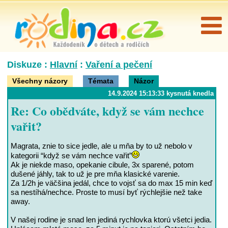
Diskuze :
Hlavní
:
Vaření a pečení
Všechny názory
Témata
Názor
14.9.2024 15:13:33 kysnutá knedla
Re: Co obědváte, když se vám nechce
vařit?
Magrata, znie to sice jedle, ale u mňa by to už nebolo v
kategorii “když se vám nechce vařit”
Ak je niekde maso, opekanie cibule, 3x sparené, potom
dušené jáhly, tak to už je pre mňa klasické varenie.
Za 1/2h je väčšina jedál, chce to vojsť sa do max 15 min keď
sa nestíhá/nechce. Proste to musí byť rýchlejšie než take
away.
V našej rodine je snad len jediná rychlovka ktorú všetci jedia.