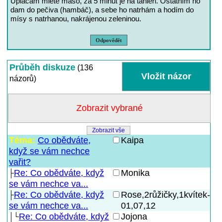
Uplácam mleté maso, za 5 minut je na tanieri. Ostatním ho
dam do pečiva (hambáč), a sebe ho natrhám a hodím do
mísy s natrhanou, nakrájenou zeleninou.
Odpovědět
Průběh diskuze
(136
názorů)
Zobrazit vše
Téma:
Co obědváte,
Kaipa
když se vám nechce
vařit?
Re: Co obědváte, když
Monika
se vám nechce va...
Re: Co obědváte, když
Rose,2růžičky,1kvítek-
01,07,12
se vám nechce va...
Re: Co obědváte, když
Jojona