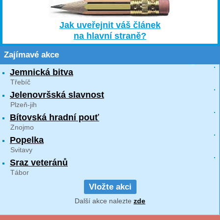
Jak uveřejnit váš článek
na hlavní straně?
Zajímavé akce
Jemnická bitva
Třebíč
Jelenovršská slavnost
Plzeň-jih
Bítovská hradní pouť
Znojmo
Popelka
Svitavy
Sraz veteránů
Tábor
Vložte akci
Další akce nalezte
zde