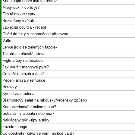
Kde koupit dobré listové těsto?
Mletý cukr - co to je?
Filo těsto - recepty
Rozvařený květák
Jablečná povidla - recept
Oběd do ruky s nenáročnou přípravou
Vafle
Lehké jídlo ze zelených fazolek
Tekutá a kašovitá strava
Fígle a tipy na focacciu
Jak využít mangové pyré?
Co vařit o prázdninách?
Pečení masa v remosce
Hotovky
Kynutí za studena
Bramborový salát na rakouský/vídeňský způsob
Kde objednáváte online maso?
Sekaná - v alobalu nebo bez?
Nakládaný sýr - tipy a triky
Fazole mungo
Co obědváte, když se vám nechce vařit?