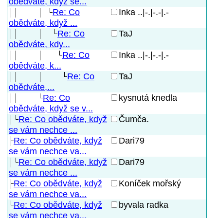
obědváte, když se...
Re: Co
Inka ..|-.|-.-|.-
obědváte, když ...
Re: Co
TaJ
obědváte, kdy...
Re: Co
Inka ..|-.|-.-|.-
obědváte, k...
Re: Co
TaJ
obědváte,...
Re: Co
kysnutá knedla
obědváte, když se v...
Re: Co obědváte, když
Čumča.
se vám nechce ...
Re: Co obědváte, když
Dari79
se vám nechce va...
Re: Co obědváte, když
Dari79
se vám nechce ...
Re: Co obědváte, když
Koníček mořský
se vám nechce va...
Re: Co obědváte, když
byvala radka
se vám nechce va...