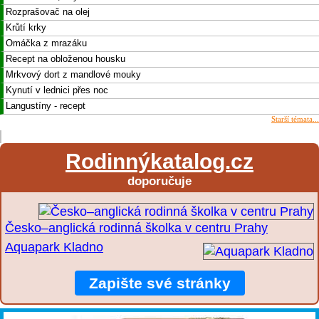
Rozprašovač na olej
Krůtí krky
Omáčka z mrazáku
Recept na obloženou housku
Mrkvový dort z mandlové mouky
Kynutí v lednici přes noc
Langustíny - recept
Starší témata...
Rodinnýkatalog.cz
doporučuje
Česko–anglická rodinná školka v centru Prahy
Aquapark Kladno
Zapište své stránky