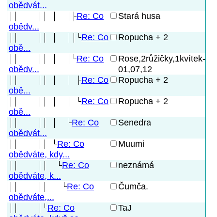
obědvát...
Re: Co
Stará husa
obědv...
Re: Co
Ropucha + 2
obě...
Re: Co
Rose,2růžičky,1kvítek-
01,07,12
obědv...
Re: Co
Ropucha + 2
obě...
Re: Co
Ropucha + 2
obě...
Re: Co
Senedra
obědvát...
Re: Co
Muumi
obědváte, kdy...
Re: Co
neznámá
obědváte, k...
Re: Co
Čumča.
obědváte,...
Re: Co
TaJ