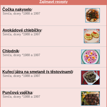
Zajímavé recepty
Čočka nakyselo
/
Simča, dcery *1988 a 1997
Avokádové chlebíčky
/
Simča, dcery *1988 a 1997
Chlodnik
/
Simča, dcery *1988 a 1997
Kuřecí játra na smetaně (s těstovinami)
/
Simča, dcery *1988 a 1997
Punčová vajíčka
/
Simča, dcery *1988 a 1997