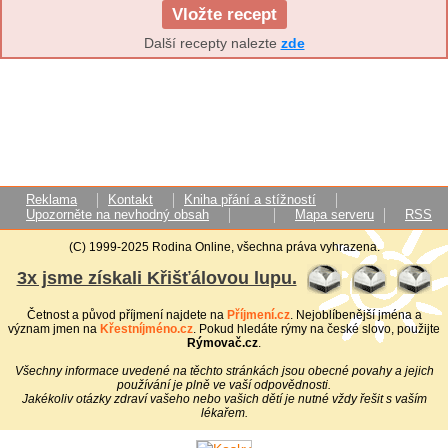
Vložte recept
Další recepty nalezte
zde
Reklama
Kontakt
Kniha přání a stížností
Upozorněte na nevhodný obsah
Mapa serveru
RSS
(C) 1999-2025 Rodina Online, všechna práva vyhrazena.
3x jsme získali Křišťálovou lupu.
Četnost a původ příjmení najdete na
Příjmení.cz
. Nejoblíbenější jména a
význam jmen na
Křestníjméno.cz
. Pokud hledáte rýmy na české slovo, použijte
Rýmovač.cz
.
Všechny informace uvedené na těchto stránkách jsou obecné povahy a jejich
používání je plně ve vaší odpovědnosti.
Jakékoliv otázky zdraví vašeho nebo vašich dětí je nutné vždy řešit s vaším
lékařem.