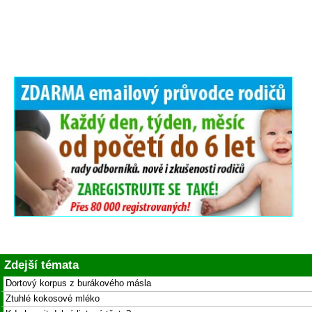
Zdejší témata
Dortový korpus z burákového másla
Ztuhlé kokosové mléko